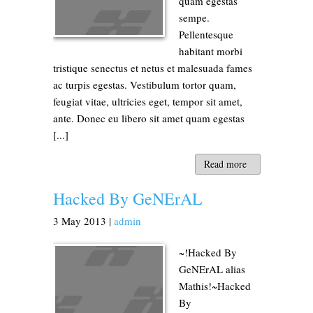
quam egestas
sempe.
Pellentesque
habitant morbi
tristique senectus et netus et malesuada fames
ac turpis egestas. Vestibulum tortor quam,
feugiat vitae, ultricies eget, tempor sit amet,
ante. Donec eu libero sit amet quam egestas
[...]
Read more
Hacked By GeNErAL
3
May
2013
|
admin
~!Hacked By
GeNErAL alias
Mathis!~Hacked
By