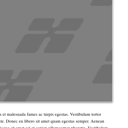
us et malesuada fames ac turpis egestas. Vestibulum tortor
 ante. Donec eu libero sit amet quam egestas semper. Aenean
Quisque sit amet est et sapien ullamcorper pharetra. Vestibulum