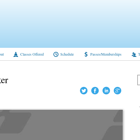
ut
Classes Offered
Schedule
Passes/Memberships
T
er