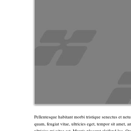
Pellentesque habitant morbi tristique senectus et net
quam, feugiat vitae, ultricies eget, tempor sit amet,
ultricies mi vitae est. Mauris placerat eleifend leo. 